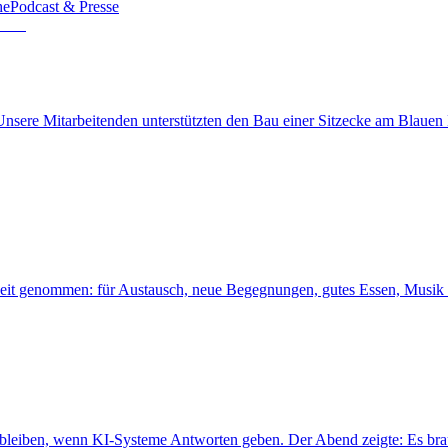
he
Podcast & Presse
nsere Mitarbeitenden unterstützten den Bau einer Sitzecke am Blaue
s Zeit genommen: für Austausch, neue Begegnungen, gutes Essen, Musi
ar bleiben, wenn KI-Systeme Antworten geben. Der Abend zeigte: Es br